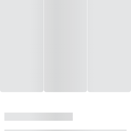
CASA
VENDA
CÓD: 19327