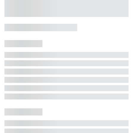
Casa 5 Dormitórios e Jacuzzi -
Jurerê
Jurerê Internacional, Florianópolis - SC