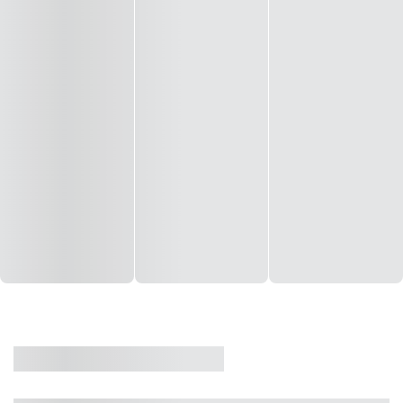
CASA
VENDA
CÓD: 19327