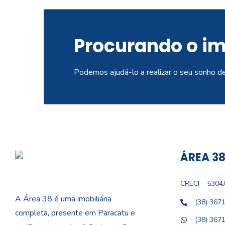
Procurando o i
Podemos ajudá-lo a realizar o seu sonho d
ÁREA 38
CRECI
5304J
A Área 38 é uma imobiliária
(38) 367
completa, presente em Paracatu e
(38) 367