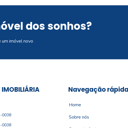
móvel dos sonhos?
e um imóvel novo
 IMOBILIÁRIA
Navegação rápid
Home
1-0038
Sobre nós
1-0038