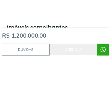
Imóveis semelhantes
R$ 1.200.000,00
CA0214
DÚVIDAS
AGENDAR
Alto Córrego, Paracatu - MG