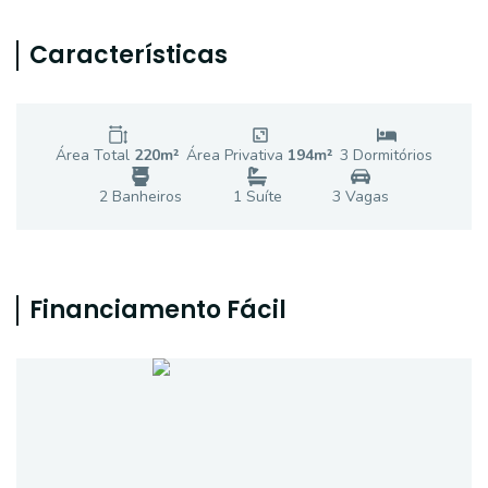
Características
Área Total
220
m²
Área Privativa
194
m²
3
Dormitório
s
2
Banheiro
s
1
Suíte
3
Vaga
s
Financiamento Fácil