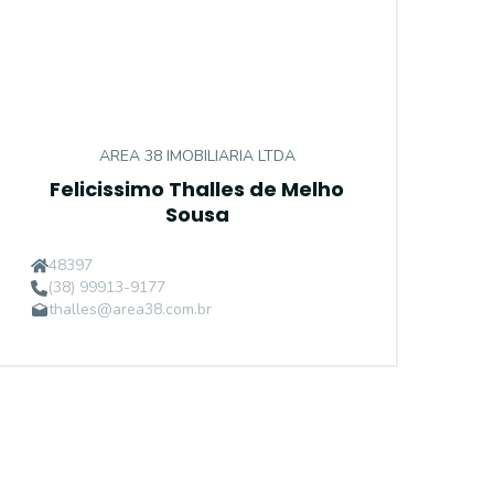
AREA 38 IMOBILIARIA LTDA
Felicissimo Thalles de Melho
Sousa
48397
(38) 99913-9177
thalles@area38.com.br