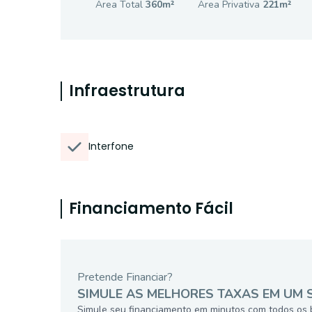
Área Total
360
m²
Área Privativa
221
m²
Infraestrutura
Interfone
Financiamento Fácil
Pretende Financiar?
SIMULE AS MELHORES TAXAS EM UM 
Simule seu financiamento em minutos com todos os 