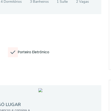
4
Dormitório
s
3
Banheiro
s
1
Suíte
2
Vaga
s
Porteiro Eletrônico
SÓ LUGAR
bancos e consiga a