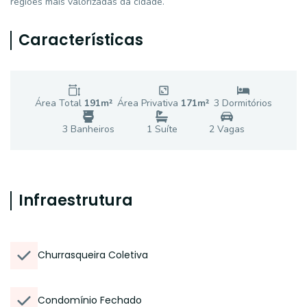
regiões mais valorizadas da cidade.
Características
Área Total
191
m²
Área Privativa
171
m²
3
Dormitório
s
3
Banheiro
s
1
Suíte
2
Vaga
s
Infraestrutura
Churrasqueira Coletiva
Condomínio Fechado