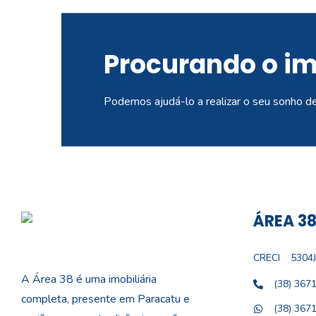
Procurando o i
Podemos ajudá-lo a realizar o seu sonho d
ÁREA 38
CRECI
5304J
A Área 38 é uma imobiliária
(38) 367
completa, presente em Paracatu e
(38) 367