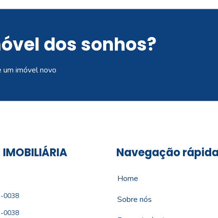
móvel dos sonhos?
e um imóvel novo
 IMOBILIÁRIA
Navegação rápid
Home
1-0038
Sobre nós
1-0038