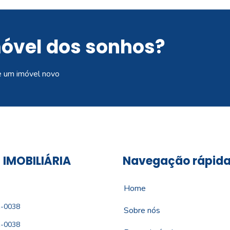
móvel dos sonhos?
e um imóvel novo
 IMOBILIÁRIA
Navegação rápid
Home
1-0038
Sobre nós
1-0038