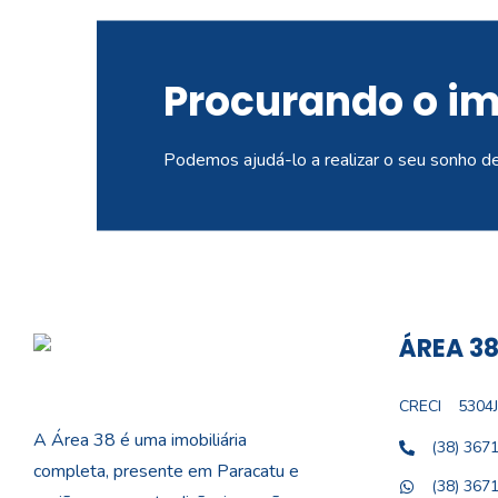
Procurando o i
Podemos ajudá-lo a realizar o seu sonho d
ÁREA 38
CRECI
5304J
A Área 38 é uma imobiliária
(38) 367
completa, presente em Paracatu e
(38) 367