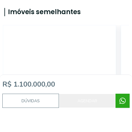
Imóveis semelhantes
CA0282
R$ 1.100.000,00
DÚVIDAS
AGENDAR
Cidade Nova, Paracatu - MG
R$ 820.000,00
R