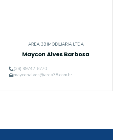
AREA 38 IMOBILIARIA LTDA
Maycon Alves Barbosa
(38) 99742-8770
mayconalves@area38.com.br