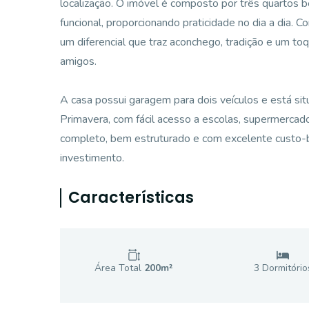
localização. O imóvel é composto por três quartos be
funcional, proporcionando praticidade no dia a dia. 
um diferencial que traz aconchego, tradição e um toqu
amigos.
A casa possui garagem para dois veículos e está sit
Primavera, com fácil acesso a escolas, supermercad
completo, bem estruturado e com excelente custo-be
investimento.
Características
Área Total
200
m²
3
Dormitório