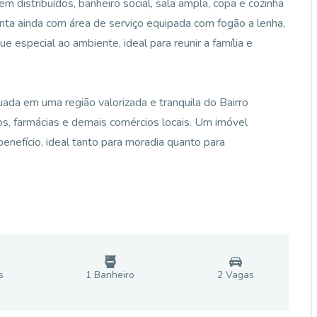
m distribuídos, banheiro social, sala ampla, copa e cozinha
Conta ainda com área de serviço equipada com fogão a lenha,
e especial ao ambiente, ideal para reunir a família e
uada em uma região valorizada e tranquila do Bairro
os, farmácias e demais comércios locais. Um imóvel
nefício, ideal tanto para moradia quanto para
s
1
Banheiro
2
Vaga
s