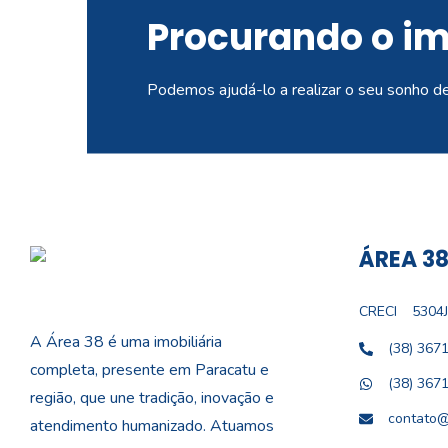
Procurando o i
Podemos ajudá-lo a realizar o seu sonho d
ÁREA 38
CRECI
5304J
A Área 38 é uma imobiliária
(38) 367
completa, presente em Paracatu e
(38) 367
região, que une tradição, inovação e
contato@
atendimento humanizado. Atuamos