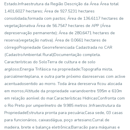
Estado.Infraestrutura da Região Descrição da Área Área total
1.401,6027 hectares; Área de 927.5231 hectares
consolidada,formada com pastos; Área de 136.6117 hectares de
vegetaçãonativa Área de 56.7547 hectares de APP (Área
depreservação permanente); Área de 280,6471 hectares de
reserva(vegetação nativa). Área de 0.0661 hectares de
córregoPropriedade Georreferenciada Cadastrada no CAR
(CadastroAmbiental Rural)Documentação completa.
Características do SoloTerra de cultura e de solo
argiloso;Energia Trifásica na propriedade;Topografia mista,
parcialmenteplana, e outra parte próximo dasreservas com aclive
acentuadosentido ao morro. Toda área dereserva ficou alocada
em morros;Altitude da propriedade variandoentre 595m e 610m
em relação aonível do mar.Características HidricasConfronta com
o Rio Preto por umperímetro de 9.985 metros ;Infraestrutura da
PropriedadeEstrutura pronta para pecuária;Casa sede, 03 casas
para funcionários, caixasdágua, poço artesiano;Curral de
madeira, brete e balança eletrônica;Barracão para máquinas e