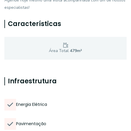
Agende hoje mesmo uma visita acompanhada com um de nossos
especialistas!
Características
Área Total
479
m²
Infraestrutura
Energia Elétrica
Pavimentação