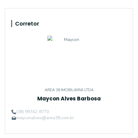
Corretor
AREA 38 IMOBILIARIA LTDA
Maycon Alves Barbosa
(38) 99742-8770
mayconalves@area38.com.br