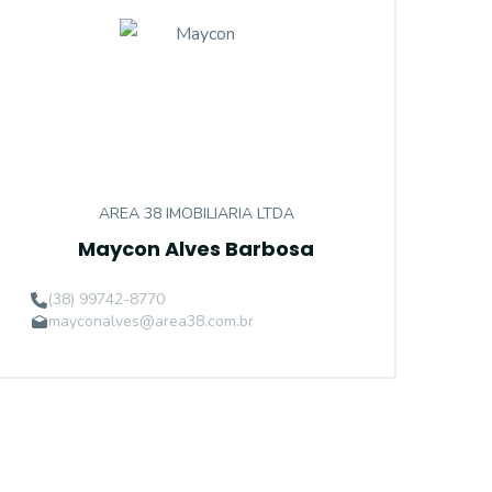
AREA 38 IMOBILIARIA LTDA
Maycon Alves Barbosa
(38) 99742-8770
mayconalves@area38.com.br