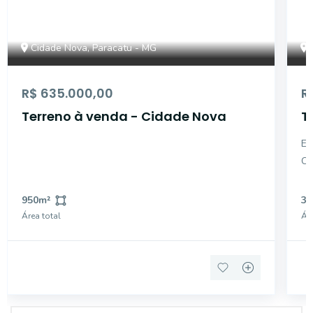
Cidade Nova, Paracatu - MG
R$ 635.000,00
R
Terreno à venda - Cidade Nova
T
Ex
Co
va
co
950
m²
36
of
Área total
Áre
pr