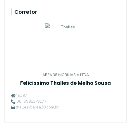
Corretor
AREA 38 IMOBILIARIA LTDA
Felicissimo Thalles de Melho Sousa
48397
(38) 99913-9177
thalles@area38.com.br