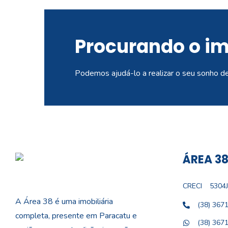
Procurando o i
Podemos ajudá-lo a realizar o seu sonho d
ÁREA 38
CRECI
5304J
A Área 38 é uma imobiliária
(38) 367
completa, presente em Paracatu e
(38) 367