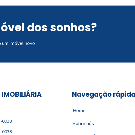
móvel dos sonhos?
e um imóvel novo
 IMOBILIÁRIA
Navegação rápid
Home
1-0038
Sobre nós
1-0038