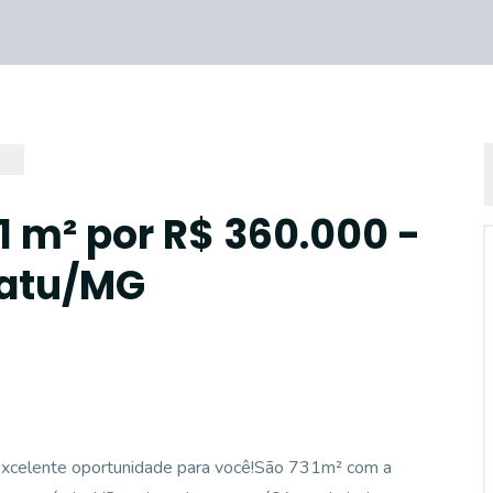
1 m² por R$ 360.000 -
catu/MG
 excelente oportunidade para você!São 731m² com a