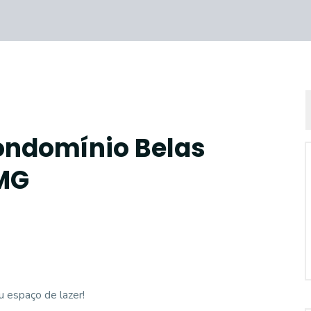
ondomínio Belas
MG
u espaço de lazer!