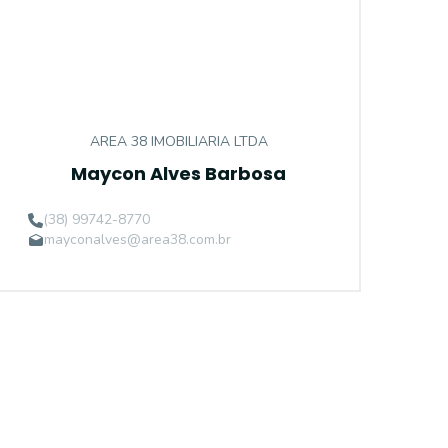
AREA 38 IMOBILIARIA LTDA
Maycon Alves Barbosa
(38) 99742-8770
mayconalves@area38.com.br