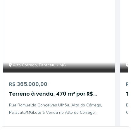
Alto Córrego, Paracatu - MG
R$ 365.000,00
R
Terreno à venda, 470 m² por R$
T
365.000,00 - Alto do Corrego -
3
Rua Romualdo Gonçalves Ulhôa, Alto do Córrego,
Es
Paracatu/MG
P
Paracatu/MGLote à Venda no Alto do Córrego
Có
470m²Terreno amplo, plano e pronto para construir
im
no Bairro Alto do Córrego, um dos mais tradicionais
hi
470
m²
47