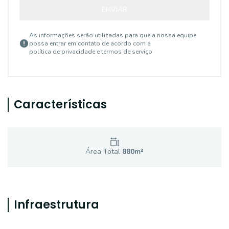
ENVIAR
As informações serão utilizadas para que a nossa equipe
possa entrar em contato de acordo com a
política de privacidade e termos de serviço
Características
Área Total
880
m²
Infraestrutura