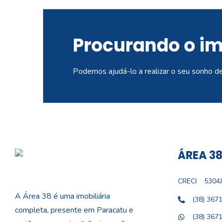
Procurando o i
Podemos ajudá-lo a realizar o seu sonho d
ÁREA 38
CRECI
5304J
A Área 38 é uma imobiliária
(38) 367
completa, presente em Paracatu e
(38) 367