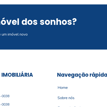
móvel dos sonhos?
e um imóvel novo
 IMOBILIÁRIA
Navegação rápid
Home
1-0038
Sobre nós
1-0038